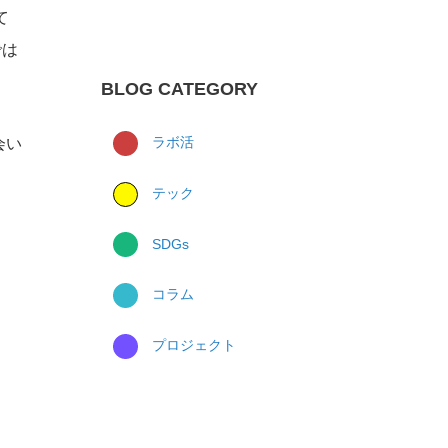
て
では
BLOG CATEGORY
ラボ活
会い
テック
SDGs
コラム
プロジェクト