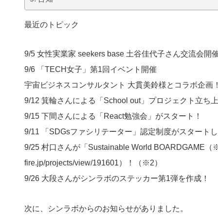
最近のトピック
9/5 女性実業家 seekers base 土谷佳代子さん交流会開
9/6 「TECH女子」第1回イベント開催
宇宙ビジネスコンサルタント 大貫美鈴様とコラボ企画
9/12 箕輪さんによる「School out」プロジェクト立ち
9/15 下間さんによる「React勉強会」がスタート！
9/11 「SDGsファシリテーター」認定制度がスター
9/25 村口さんが「Sustainable World BOARDGA
fire.jp/projects/view/191601）！（※2）
9/26 大段さんがシンラボのステッカー第1弾を作成！
次に、シンラボからのお知らせがありました。