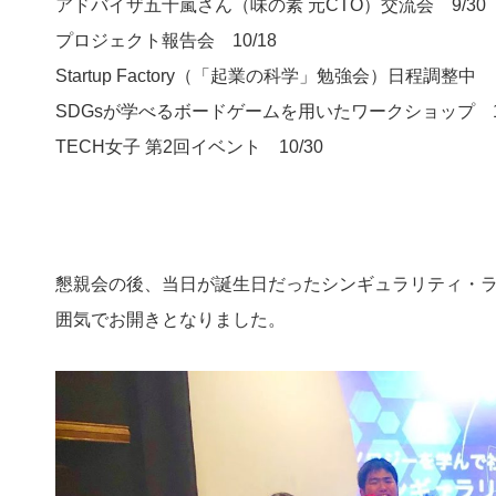
アドバイザ五十嵐さん（味の素 元CTO）交流会 9/30
プロジェクト報告会 10/18
Startup Factory（「起業の科学」勉強会）日程調整中
SDGsが学べるボードゲームを用いたワークショップ 10
TECH女子 第2回イベント 10/30
懇親会の後、当日が誕生日だったシンギュラリティ・
囲気でお開きとなりました。