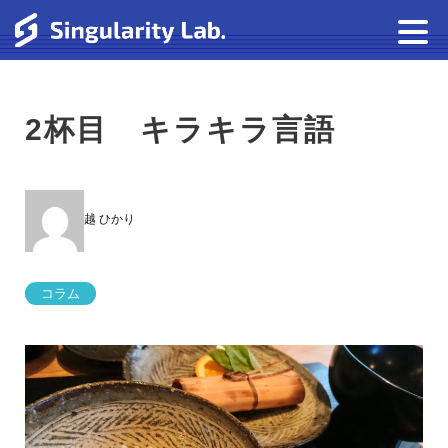
2杯目 キラキラ言語
越 ひかり
コラム