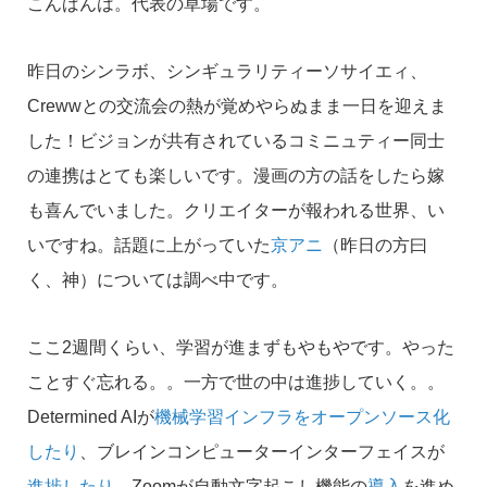
こんばんは。代表の草場です。
昨日のシンラボ、シンギュラリティーソサイエィ、
Crewwとの交流会の熱が覚めやらぬまま一日を迎えま
した！ビジョンが共有されているコミニュティー同士
の連携はとても楽しいです。漫画の方の話をしたら嫁
も喜んでいました。クリエイターが報われる世界、い
いですね。話題に上がっていた
京アニ
（昨日の方曰
く、神）については調べ中です。
ここ2週間くらい、学習が進まずもやもやです。やった
ことすぐ忘れる。。一方で世の中は進捗していく。。
Determined AIが
機械学習インフラをオープンソース化
したり
、ブレインコンピューターインターフェイスが
進捗したり
、Zoomが自動文字起こし機能の
導入
を進め