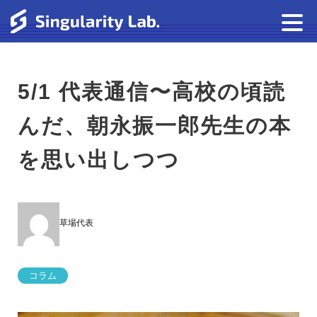
5/1 代表通信〜高校の頃読
んだ、朝永振一郎先生の本
を思い出しつつ
草場代表
コラム