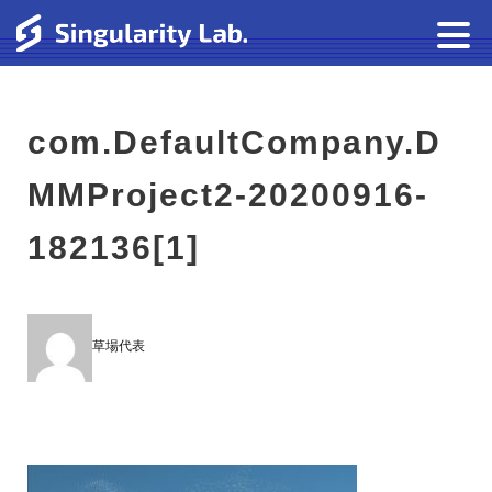
com.DefaultCompany.D
MMProject2-20200916-
182136[1]
草場代表