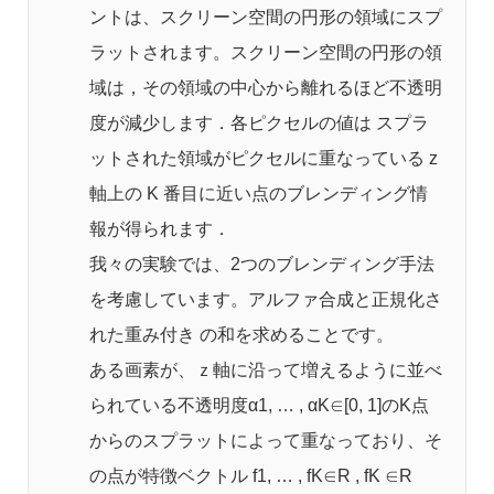
ントは、スクリーン空間の円形の領域にスプ
ラットされます。スクリーン空間の円形の領
域は，その領域の中心から離れるほど不透明
度が減少します．各ピクセルの値は スプラ
ットされた領域がピクセルに重なっている z
軸上の K 番目に近い点のブレンディング情
報が得られます．
我々の実験では、2つのブレンディング手法
を考慮しています。アルファ合成と正規化さ
れた重み付き の和を求めることです。
ある画素が、ｚ軸に沿って増えるように並べ
られている不透明度α1, … , αK∈[0, 1]のK点
からのスプラットによって重なっており、そ
の点が特徴ベクトル f1, … , fK∈R , fK ∈R