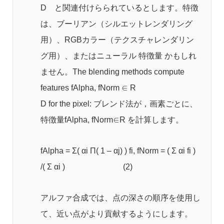
D と関連付けらられているとします。特徴
は、ブーリアン（シルエットレンダリング
用）、RGBカラー（テクスチャレンダリン
グ用）、またはニューラル 特徴量 かもしれ
ません。The blending methods compute
features fAlpha, fNorm ∈ R
D for the pixel: ブレンド法が，画素ごとに、
特徴量fAlpha, fNorm∈R を計算します。
fAlpha = Σ( αi Π( 1 – αj) ) fi, fNorm = ( Σ αi fi )
/( Σ αi ) (2)
アルファ合成では、点の深さの順序を使用し
て、近い点がより貢献するようにします。