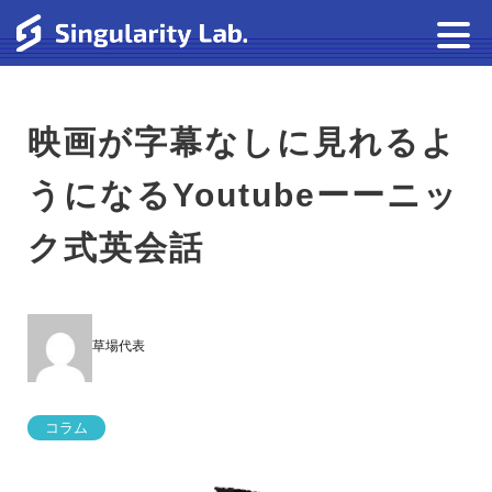
映画が字幕なしに見れるよ
うになるYoutubeーーニッ
ク式英会話
草場代表
コラム