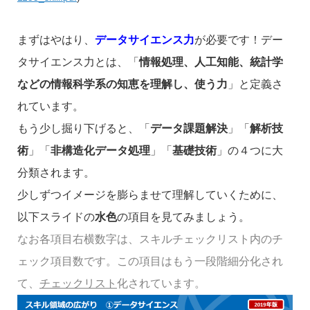
まずはやはり、
データサイエンス力
が必要です！デー
タサイエンス力とは、「
情報処理、人工知能、統計学
などの情報科学系の知恵を理解し、使う力
」と定義さ
れています。
もう少し掘り下げると、「
データ課題解決
」「
解析技
術
」「
非構造化データ処理
」「
基礎技術
」の４つに大
分類されます。
少しずつイメージを膨らませて理解していくために、
以下スライドの
水色
の項目を見てみましょう。
なお各項目右横数字は、スキルチェックリスト内のチ
ェック項目数です。この項目はもう一段階細分化され
て、
チェックリスト
化されています。