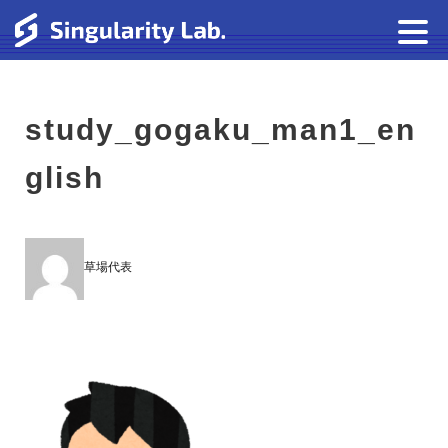
study_gogaku_man1_en
glish
草場代表