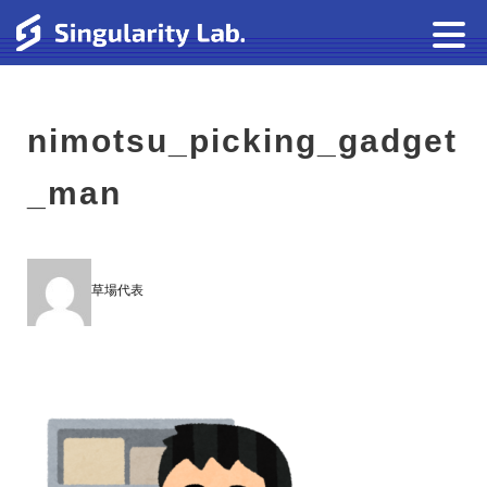
nimotsu_picking_gadget
_man
草場代表