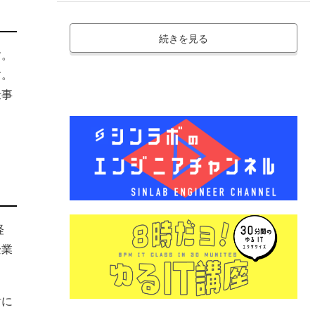
続きを見る
す。
す。
仕事
経
企業
討に