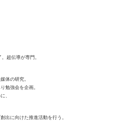
了。超伝導が専門。
録媒体の研究。
あり勉強会を企画。
めに、
プ創出に向けた推進活動を行う。