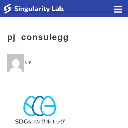
pj_consulegg
大澤