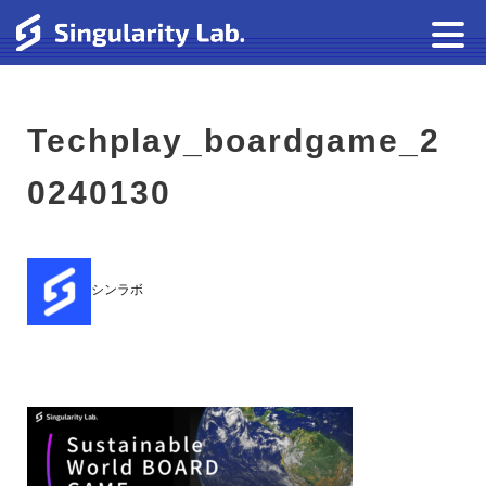
Techplay_boardgame_2
0240130
シンラボ