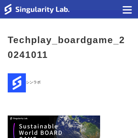
Techplay_boardgame_2
0241011
シンラボ