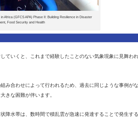
a (GFCS APA) Phase II: Building Resilience in Disaster
nt, Food Security and Health
行していくと、これまで経験したことのない気象現象に見舞わ
の組み合わせによって行われるため、過去に同じような事例が
は大きな困難が伴います。
線状降水帯は、数時間で積乱雲が急速に発達することで発生す