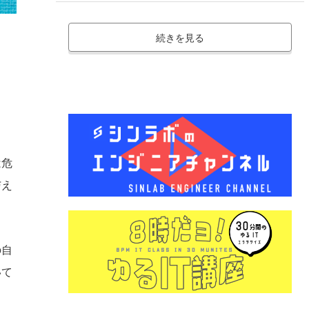
続きを見る
し
は危
与え
の自
いて