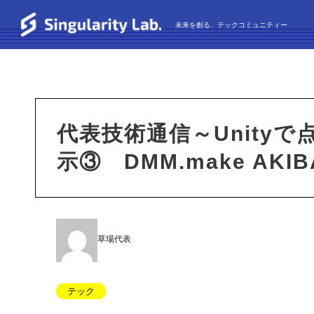
未来を創る、テックコミュニティー
代表技術通信～Unityで点
示③ DMM.make AK
草場代表
テック