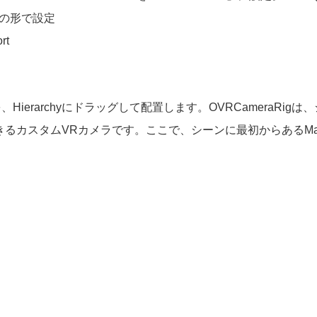
任意)の形で設定
rt
raRigを、Hierarchyにドラッグして配置します。OVRCameraRigは
きるカスタムVRカメラです。ここで、シーンに最初からあるMa