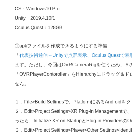
OS：Windows10 Pro
Unity：2019.4.10f1
Oculus Quest：128GB
①apkファイルを作成できるようにする準備
「
代表技術通信～Unityで点群表示、Oculus Questで表
ます。ただし、今回は
OVRCameraRigを使うため、５の「
「OVRPlayerContoroller」をHierarchyに
せん。
１．File>Build Settingsで、PlatformにあるAndro
２．Edit>Project Settings>XR Plug-in Managementで、[
ったら、Initialize XR on StartupとPlug-in Provide
３．Edit>Project Settings>Player>Other Settings>I