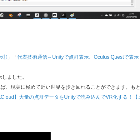
示①
」「
代表技術通信～Unityで点群表示、Oculus Questで表示
表示しました。
れば、現実に極めて近い世界を歩き回れることができます。も
ntCloud】大量の点群データをUnityで読み込んでVR化する！【