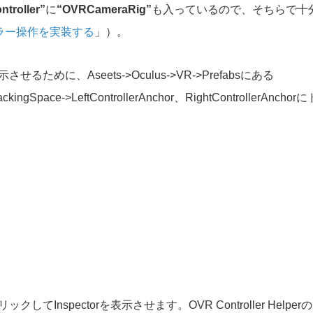
troller”
に
“OVRCameraRig”
も入っているので、そちらで十
トローラー操作を実装する
」）。
せるために、Aseets->Oculus->VR->Prefabsにある
ngSpace->LeftControllerAnchor、RightControllerAnchor
fabをクリックしてInspectorを表示させます。OVR Controller Helperの