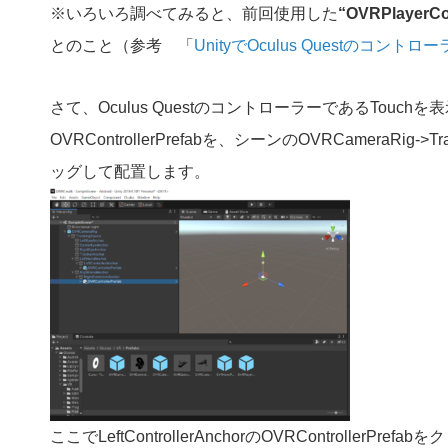
※いろいろ調べてみると、前回使用した
“OVRPlayerCon
とのこと（参考 「
UnityでOculus Questのコン
さて、Oculus QuestのコントローラーであるTouchを表示さ
OVRControllerPrefabを、シーンのOVRCameraRig->Tracki
ッグして配置します。
ここで
LeftControllerAnchorのOVRControllerPre