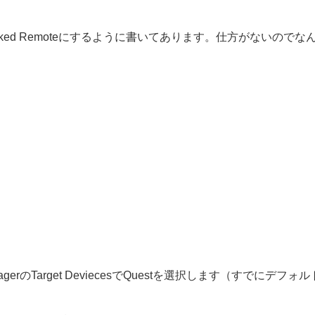
ked Remoteにするように書いてあります。仕方がないのでな
anagerのTarget DeviecesでQuestを選択します（すでにデフォル