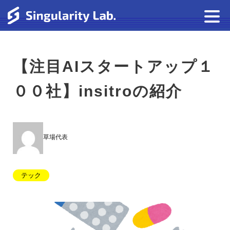
【注目AIスタートアップ１
００社】insitroの紹介
草場代表
テック